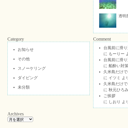
透明
Category
Comment
台風前に滑り
お知らせ
に
もーりー
その他
台風前に滑り
に
船酔い対策
スノーケリング
久米島だけで祝
ダイビング
に
イツミ
よ
久米島だけで祝
未分類
に
秋元ひろ
ご挨拶
に
しおり
よ
Archives