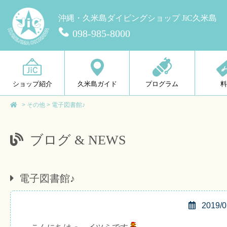
沖縄・久米島ダイビングショップ JiC久米島
098-985-8000
ショップ紹介
久米島ガイド
プログラム
>
その他
>
電子図書館♪
ブログ & NEWS
電子図書館♪
2019/0