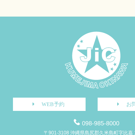
WEB予約
お
098-985-8000
〒901-3108 沖縄県島尻郡久米島町字比嘉 1