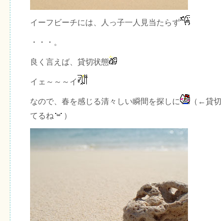
イーフビーチには、人っ子一人見当たらず
・・・。
良く言えば、貸切状態
イェ～～～イ
なので、春を感じる清々しい瞬間を探しに
（←貸
てるね
）