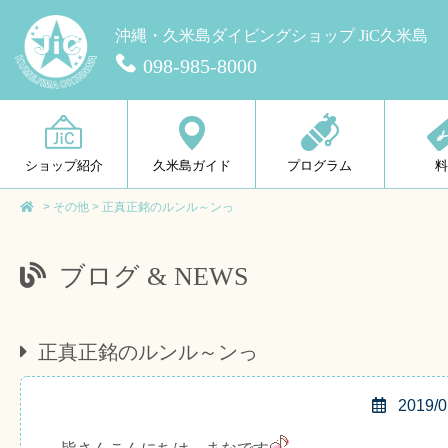
沖縄・久米島ダイビングショップ JiC久米島
098-985-8000
ショップ紹介
久米島ガイド
プログラム
>
その他
>
正真正銘のルンル～ンっ
ブログ & NEWS
正真正銘のルンル～ンっ
2019/0