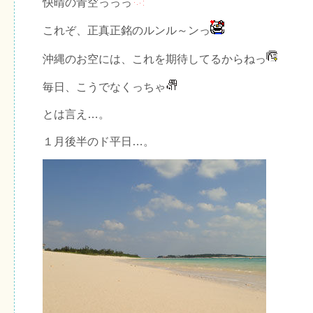
快晴の青空っっっ
これぞ、正真正銘のルンル～ンっ
沖縄のお空には、これを期待してるからねっ
毎日、こうでなくっちゃ
とは言え…。
１月後半のド平日…。