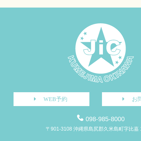
WEB予約
お
098-985-8000
〒901-3108 沖縄県島尻郡久米島町字比嘉 1