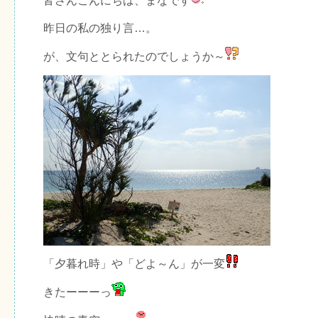
皆さんこんにちは、まなです
昨日の私の独り言…。
が、文句ととられたのでしょうか～
「夕暮れ時」や「どよ～ん」が一変
きたーーーっ