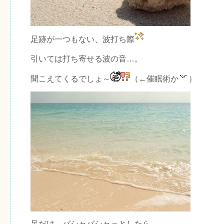
足跡が一つもない、波打ち際
引いては打ち寄せる波の音…。
聞こえてくるでしょ～
（←催眠術か
）
足だけ、パシャパシャっとしたら…。