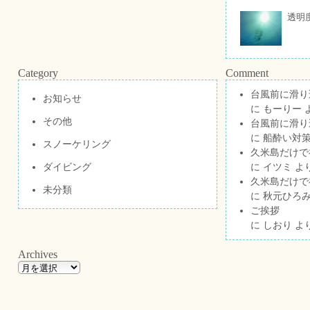
透明
Category
Comment
台風前に滑り
お知らせ
に
もーりー
その他
台風前に滑り
に
船酔い対策
スノーケリング
久米島だけで祝
ダイビング
に
イツミ
よ
久米島だけで祝
未分類
に
秋元ひろ
ご挨拶
に
しおり
よ
Archives