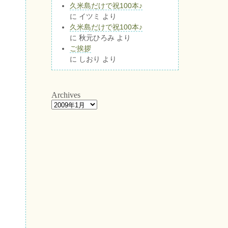
久米島だけで祝100本♪
に
イツミ
より
久米島だけで祝100本♪
に
秋元ひろみ
より
ご挨拶
に
しおり
より
Archives