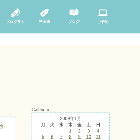
料金表
ブログ
プログラム
ご予約
Calendar
2009年1月
月
火
水
木
金
土
日
他
1
2
3
4
5
6
7
8
9
10
11