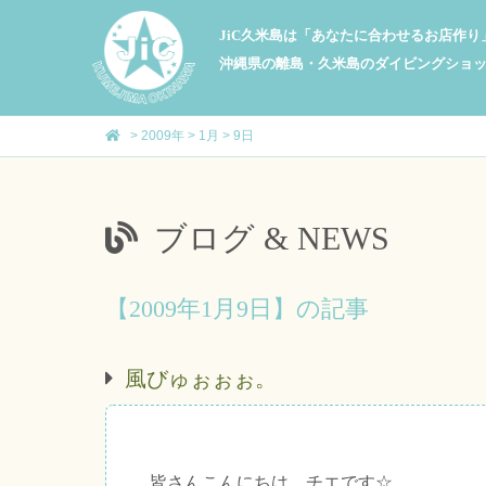
JiC久米島は「あなたに合わせるお店作
沖縄県の離島・久米島のダイビングショ
>
2009年
>
1月
>
9日
ブログ & NEWS
【2009年1月9日】の記事
風びゅぉぉぉ。
皆さんこんにちは、チエです☆