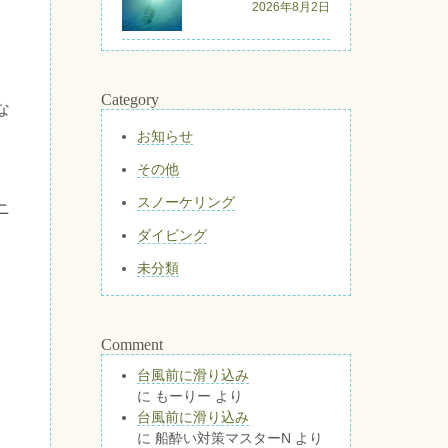
2026年8月2日
Category
な
お知らせ
その他
スノーケリング
ニ
ダイビング
未分類
Comment
台風前に滑り込み
に
もーりー
より
台風前に滑り込み
に
船酔い対策マスターN
より