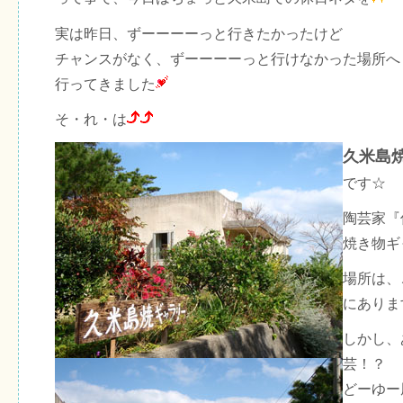
実は昨日、ずーーーーっと行きたかったけど
チャンスがなく、ずーーーーっと行けなかった場所へ
行ってきました
そ・れ・は
久米島
です☆
陶芸家『
焼き物ギ
場所は、
にありま
しかし、
芸！？
どーゆー