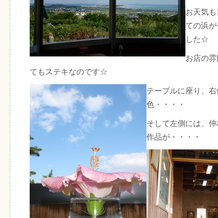
お天気も
ての浜が
した☆
お店の雰
てもステキなのです☆
テーブルに座り、右
色・・・・
そして左側には、仲
作品が・・・・