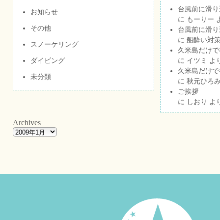
台風前に滑り
お知らせ
に
もーりー
その他
台風前に滑り
に
船酔い対策
スノーケリング
久米島だけで祝
ダイビング
に
イツミ
よ
久米島だけで祝
未分類
に
秋元ひろ
ご挨拶
に
しおり
よ
Archives