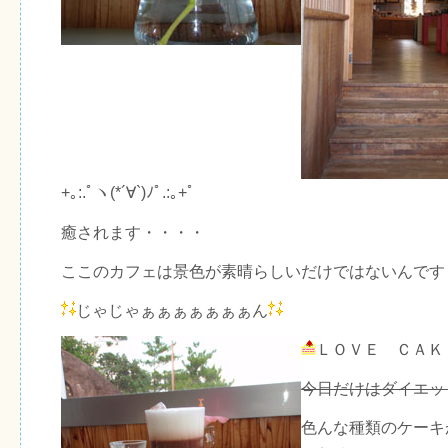
+｡:.ﾟヽ(*´∀`)ﾉﾟ.:｡+ﾟ
癒されます・・・・
ここのカフェは景色が素晴らしいだけではないんです
じゃじゃぁぁぁぁぁぁぁん
ＬＯＶＥ ＣＡＫ
今日だけはダイエッ
色んな種類のケーキ