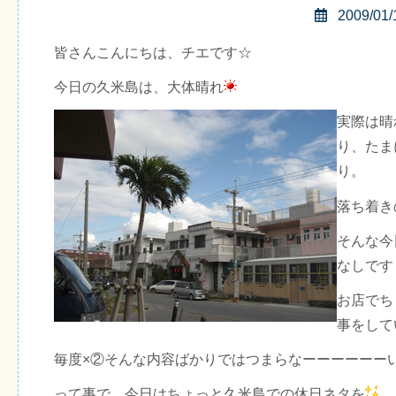
2009/01/
皆さんこんにちは、チエです☆
今日の久米島は、大体晴れ
実際は晴
り、たま
り。
落ち着き
そんな今
なしです
お店でち
事をして
毎度×②そんな内容ばかりではつまらなーーーーーー
って事で、今日はちょっと久米島での休日ネタを