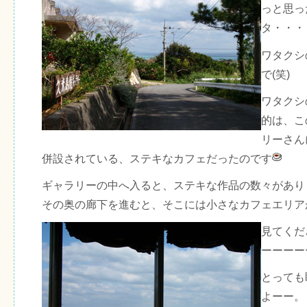
っと思っ
タ・・・
ワタクシ
で(笑)
ワタクシ
的は、こ
リーさん
併設されている、ステキなカフェだったのです
ギャラリーの中へ入ると、ステキな作品の数々があり
その奥の廊下を進むと、そこには小さなカフェエリア
見てくだ
ーーーー
とっても
よーー。