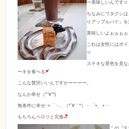
ー美味しいんです☆
ちなみにワタクシは
りアップルパイ』を
美味しいよぉぉぉぉ
これは女性にはポイ
☆
ステキな景色を見な
ーキを食べる
こんな贅沢いいんですかーーーー。
なんか幸せ（*´∀`*)
無条件に幸せ･+゜・。（*´∀｀*）・゜+。+・
もちろんペロリと完食
この『久