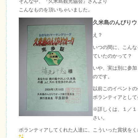
そんな中、『久米島観光協会』さんより
こんなものを頂いちゃいました。
久米島のんびりウ
え？
いつの間に、こんな
ていたのかって？
いや、実は別に参加
のです。
以前このイベントの
ボランティアとして
※詳しくは、１／１
さい。
ボランティアしてくれた人達に、こういった賞状をく