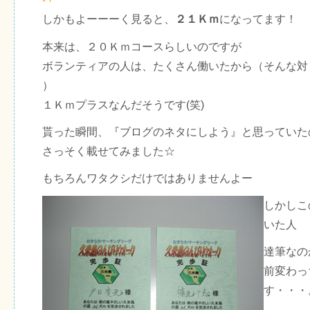
しかもよーーーく見ると、
２１Ｋｍ
になってます！
本来は、２０Ｋｍコースらしいのですが
ボランティアの人は、たくさん働いたから（そんな対
）
１Ｋｍプラスなんだそうです(笑)
貰った瞬間、『ブログのネタにしよう』と思っていた
さっそく載せてみました☆
もちろんワタクシだけではありませんよー
しかしこ
いた人
達筆なの
前変わっ
す・・・