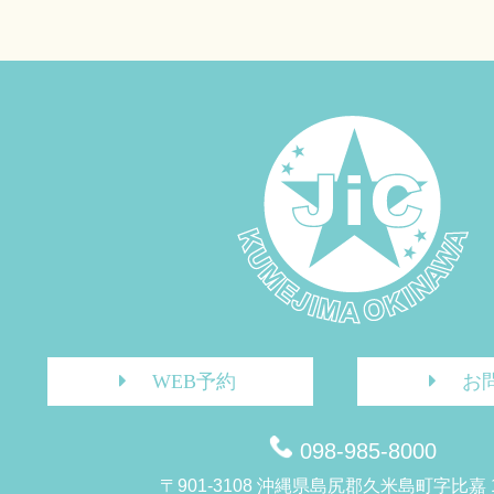
WEB予約
お
098-985-8000
〒901-3108 沖縄県島尻郡久米島町字比嘉 1