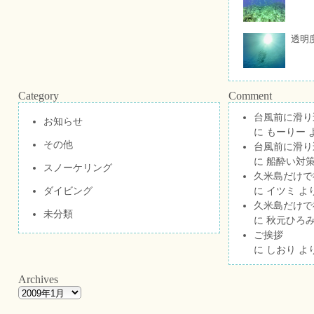
透明
Category
Comment
台風前に滑り
お知らせ
に
もーりー
その他
台風前に滑り
に
船酔い対策
スノーケリング
久米島だけで祝
ダイビング
に
イツミ
よ
久米島だけで祝
未分類
に
秋元ひろ
ご挨拶
に
しおり
よ
Archives