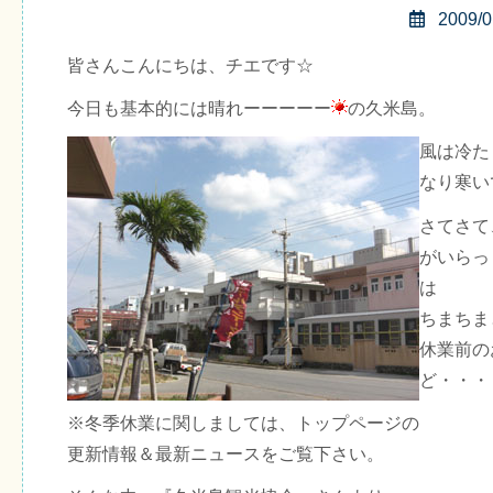
2009/0
皆さんこんにちは、チエです☆
今日も基本的には晴れーーーーー
の久米島。
風は冷た
なり寒い
さてさて
がいらっ
は
ちまちま
休業前の
ど・・・
※冬季休業に関しましては、トップページの
更新情報＆最新ニュースをご覧下さい。