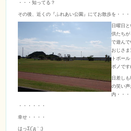
・・・知ってる？
その後、近くの『ふれあい公園』にてお散歩を・・・
日曜日と
供たちが
で遊んで
おじさま
トボール
ボノです(
日差しも
の笑い声
内・・・
・・・・・・
幸せ・・・・
はっΣ(´д｀;)