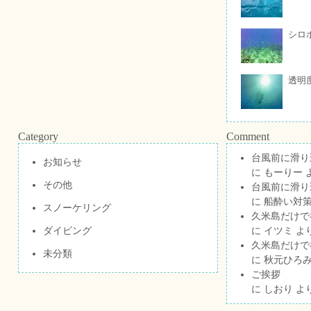
シロ
透明
Category
Comment
台風前に滑り
お知らせ
に
もーりー
その他
台風前に滑り
に
船酔い対策
スノーケリング
久米島だけで祝
ダイビング
に
イツミ
よ
久米島だけで祝
未分類
に
秋元ひろ
ご挨拶
に
しおり
よ