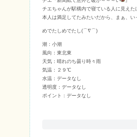
チエ『新聞紙て意外と暖か～～～い
』
チエちゃんが駅構内で寝ている人に見えた
本人は満足してたみたいだから、まぁ、い
めでたしめでたし(⌒∇⌒)
潮：小潮
風向：東北東
天気：晴れのち曇り時々雨
気温：２９℃
水温：データなし
透明度：データなし
ポイント：データなし