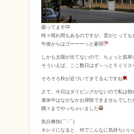
曇ってます
時々晴れ間もあるのですが、雲がとっても
午後からはゴーーーっと豪雨
しかも太陽が出てないので、ちょっと肌寒
そういえば、ここ数日はず～っと５ミリス
そろそろ秋が近づいてきてるんですね
さて、今日はダイビングがないので私は朝
連休中はなかなかお掃除できませんでした
隅々までやっちゃいました
気分爽快(⌒-⌒)
キレイになると、何でこんなに気持ちいい