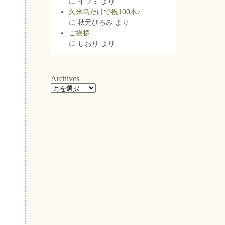
に
イツミ
より
久米島だけで祝100本♪
に
秋元ひろみ
より
ご挨拶
に
しおり
より
Archives