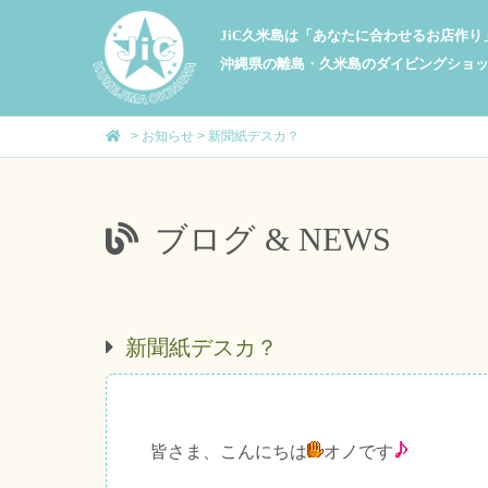
JiC久米島は「あなたに合わせるお店作
沖縄県の離島・久米島のダイビングショ
>
お知らせ
>
新聞紙デスカ？
ブログ & NEWS
新聞紙デスカ？
皆さま、こんにちは
オノです