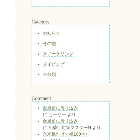
Category
お知らせ
その他
スノーケリング
ダイビング
未分類
Comment
台風前に滑り込み
に
もーりー
より
台風前に滑り込み
に
船酔い対策マスターN
より
久米島だけで祝100本♪