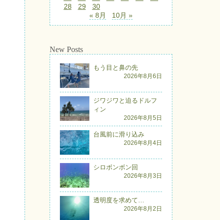
28
29
30
« 8月
10月 »
New Posts
もう目と鼻の先
2026年8月6日
ジワジワと迫るドルフ
ィン
2026年8月5日
台風前に滑り込み
2026年8月4日
シロボンボン回
2026年8月3日
透明度を求めて…
2026年8月2日