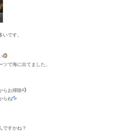
多いです。
い
ーツで海に出てました。
からお掃除
からね
んですかね？