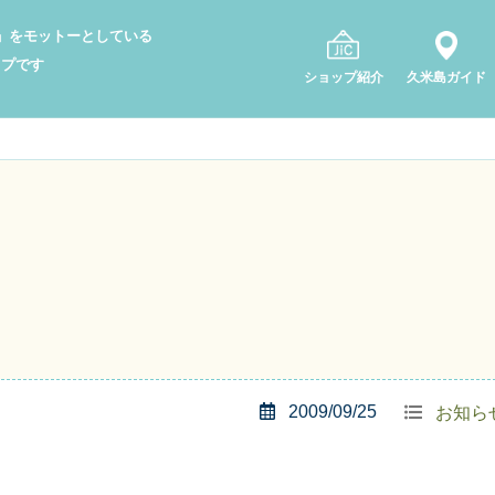
り」をモットーとしている
ップです
ショップ紹介
久米島ガイド
2009/09/25
お知ら