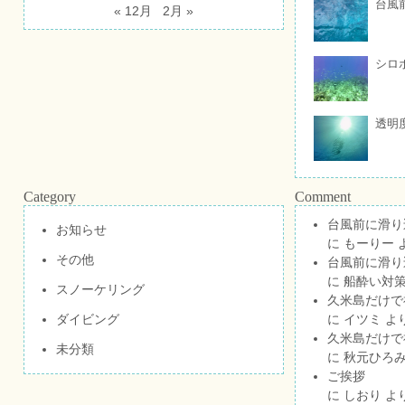
台風
« 12月
2月 »
シロ
透明
Category
Comment
台風前に滑り
お知らせ
に
もーりー
その他
台風前に滑り
に
船酔い対策
スノーケリング
久米島だけで祝
ダイビング
に
イツミ
よ
久米島だけで祝
未分類
に
秋元ひろ
ご挨拶
に
しおり
よ