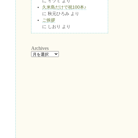
に
イツミ
より
久米島だけで祝100本♪
に
秋元ひろみ
より
ご挨拶
に
しおり
より
Archives