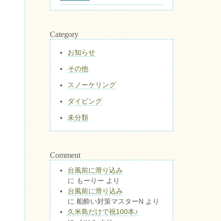
Category
お知らせ
その他
スノーケリング
ダイビング
未分類
Comment
台風前に滑り込み
に
もーりー
より
台風前に滑り込み
に
船酔い対策マスターN
より
久米島だけで祝100本♪