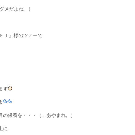
ダメだよね。）
ＩＦＴ』様のツアーで
ます
よ
目の保養を・・・（←あやまれ。）
上に