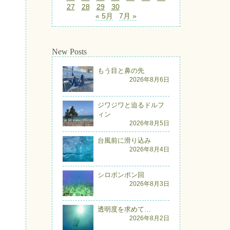
27
28
29
30
« 5月
7月 »
New Posts
もう目と鼻の先
2026年8月6日
ジワジワと迫るドルフ
ィン
2026年8月5日
台風前に滑り込み
2026年8月4日
シロボンボン回
2026年8月3日
透明度を求めて…
2026年8月2日