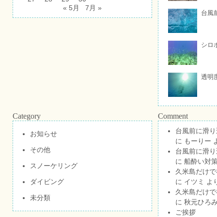
« 5月
7月 »
台風
シロ
透明
Category
Comment
台風前に滑り
お知らせ
に
もーりー
その他
台風前に滑り
に
船酔い対策
スノーケリング
久米島だけで祝
ダイビング
に
イツミ
よ
久米島だけで祝
未分類
に
秋元ひろ
ご挨拶