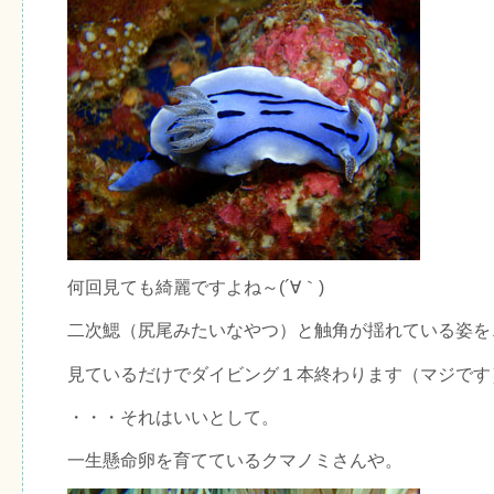
何回見ても綺麗ですよね～(´∀｀)
二次鰓（尻尾みたいなやつ）と触角が揺れている姿を
見ているだけでダイビング１本終わります（マジです
・・・それはいいとして。
一生懸命卵を育てているクマノミさんや。