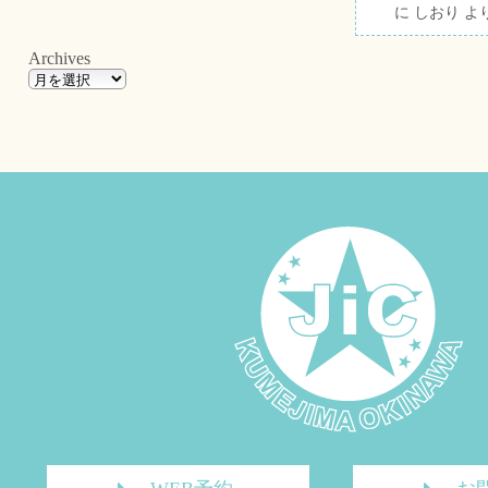
に
しおり
よ
Archives