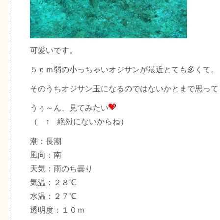
可愛いです。
５ｃｍ弱の小っちゃいオジサンが最近とても多くて。
そのうちオジサン玉になるのではないかとまで思って
うぅ～ん、見てみたい
（ ↑ 絶対にないからね）
潮：長潮
風向：南
天気：雨のち曇り
気温：２８℃
水温：２７℃
透明度：１０ｍ