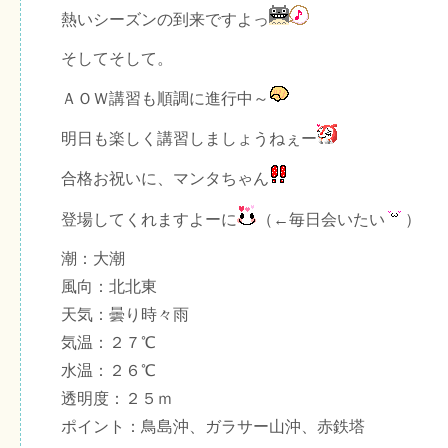
熱いシーズンの到来ですよっ
そしてそして。
ＡＯＷ講習も順調に進行中～
明日も楽しく講習しましょうねぇー
合格お祝いに、マンタちゃん
登場してくれますよーに
（←毎日会いたい
）
潮：大潮
風向：北北東
天気：曇り時々雨
気温：２７℃
水温：２６℃
透明度：２５ｍ
ポイント：鳥島沖、ガラサー山沖、赤鉄塔