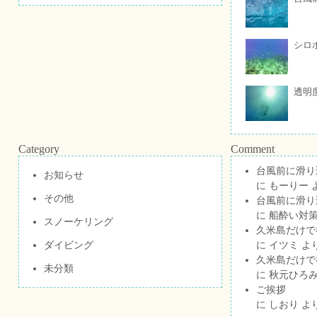
シロ
透明
Category
Comment
台風前に滑り
お知らせ
に
もーりー
その他
台風前に滑り
に
船酔い対策
スノーケリング
久米島だけで祝
ダイビング
に
イツミ
よ
久米島だけで祝
未分類
に
秋元ひろ
ご挨拶
に
しおり
よ