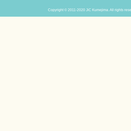
Copyright © 2011-2020 JiC Kumejima. All rights res