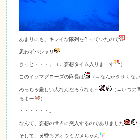
あまりにも、キレイな隊列を作っていたので
思わずパシャリ
きっと・・・。（←妄想タイム入りまーす
）
このイソマグローズの隊長は
（←なんかダサくな
めっちゃ厳しい人なんだろうなぁ～
（←いつの
るよー
）
・・・・・・。
なんて、妄想の世界に突入するのでありました
そして、黄昏るアオウミガメちゃん