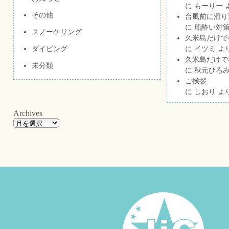
に
もーりー
その他
台風前に滑り
に
船酔い対策
スノーケリング
久米島だけで祝
ダイビング
に
イツミ
よ
久米島だけで祝
未分類
に
秋元ひろ
ご挨拶
に
しおり
よ
Archives