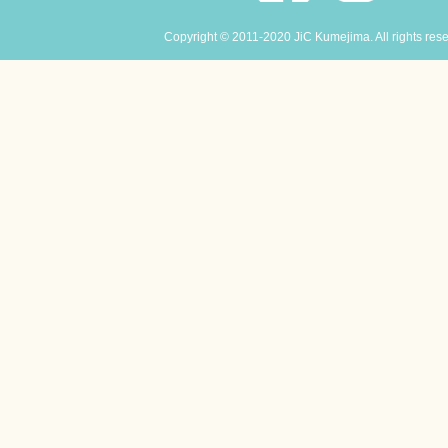
Copyright © 2011-2020 JiC Kumejima. All rights res