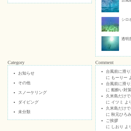
台風
シロ
透明
Category
Comment
台風前に滑り
お知らせ
に
もーりー
その他
台風前に滑り
に
船酔い対策
スノーケリング
久米島だけで祝
ダイビング
に
イツミ
よ
久米島だけで祝
未分類
に
秋元ひろ
ご挨拶
に
しおり
よ