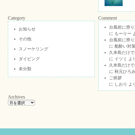
Category
Comment
台風前に滑り
お知らせ
に
もーりー
その他
台風前に滑り
に
船酔い対策
スノーケリング
久米島だけで祝
ダイビング
に
イツミ
よ
久米島だけで祝
未分類
に
秋元ひろ
ご挨拶
に
しおり
よ
Archives