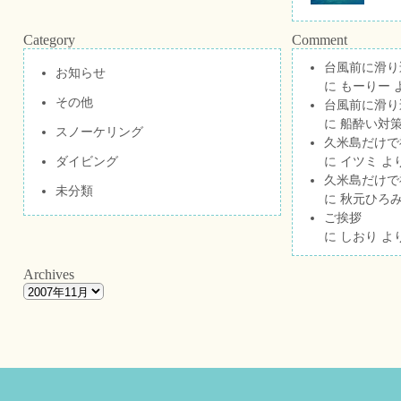
Category
Comment
台風前に滑り
お知らせ
に
もーりー
その他
台風前に滑り
に
船酔い対策
スノーケリング
久米島だけで祝
ダイビング
に
イツミ
よ
久米島だけで祝
未分類
に
秋元ひろ
ご挨拶
に
しおり
よ
Archives