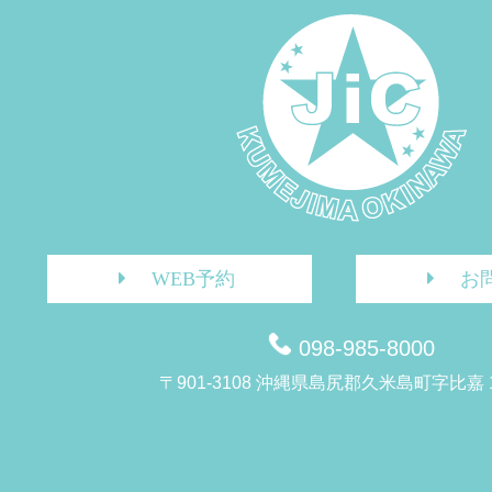
WEB予約
お
098-985-8000
〒901-3108 沖縄県島尻郡久米島町字比嘉 1