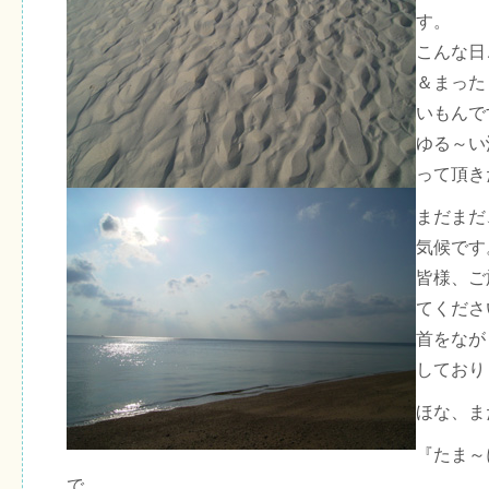
す。
こんな日
＆まった
いもんで
ゆる～い
って頂き
まだまだ
気候です
皆様、ご
てくださ
首をなが
しており
ほな、ま
『たま～
で。