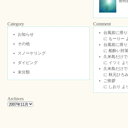
透明
Category
Comment
台風前に滑り
お知らせ
に
もーりー
その他
台風前に滑り
に
船酔い対策
スノーケリング
久米島だけで祝
ダイビング
に
イツミ
よ
久米島だけで祝
未分類
に
秋元ひろ
ご挨拶
に
しおり
よ
Archives