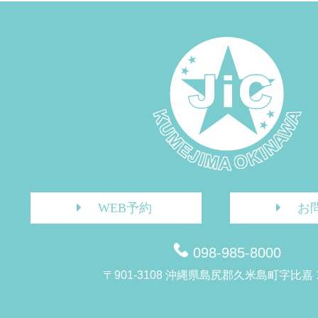
WEB予約
お
098-985-8000
〒901-3108 沖縄県島尻郡久米島町字比嘉 1