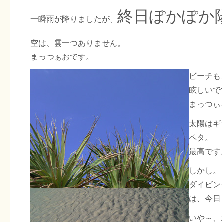
終日ぽかぽか
一瞬雨が降りましたが、
空は、雲一つありません。
まっつぁおです。
ビーチも
眩しいで
まっつぃ
太陽はギ
ペタ。
最高です
しかし。
ダイビン
は、今日
いや～、