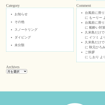
Category
Comment
台風前に滑り
お知らせ
に
もーりー
その他
台風前に滑り
に
船酔い対策
スノーケリング
久米島だけで祝
ダイビング
に
イツミ
よ
久米島だけで祝
未分類
に
秋元ひろ
ご挨拶
に
しおり
よ
Archives