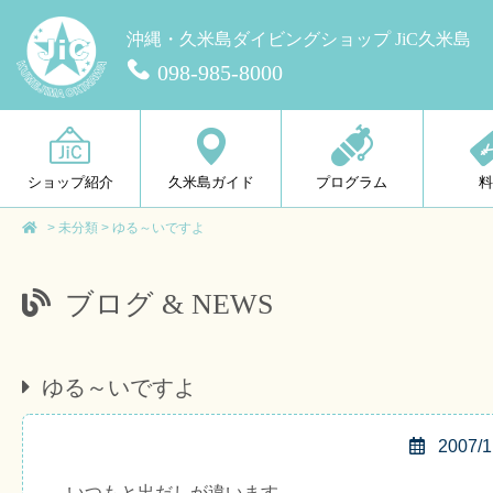
沖縄・久米島ダイビングショップ JiC久米島
098-985-8000
ショップ紹介
久米島ガイド
プログラム
>
未分類
>
ゆる～いですよ
ブログ & NEWS
ゆる～いですよ
2007/1
いつもと出だしが違います。