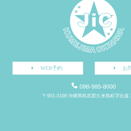
WEB予約
お
098-985-8000
〒901-3108 沖縄県島尻郡久米島町字比嘉 1