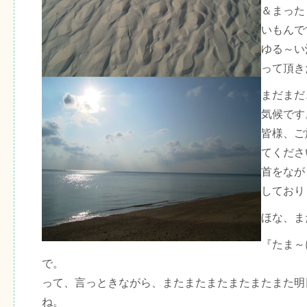
＆まった
いもんで
ゆる～い
って頂き
まだまだ
気候です
皆様、ご
てくださ
首をなが
しており
ほな、ま
『たま～
で。
って、言っときながら、またまたまたまたまたまた明
ね。