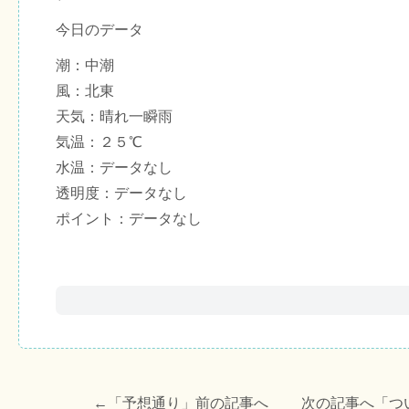
今日のデータ
潮：中潮
風：北東
天気：晴れ一瞬雨
気温：２５℃
水温：データなし
透明度：データなし
ポイント：データなし
←「
予想通り
」前の記事へ 次の記事へ「
つ