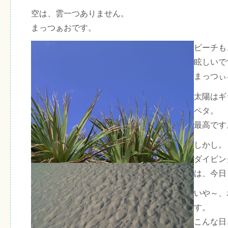
空は、雲一つありません。
まっつぁおです。
ビーチも
眩しいで
まっつぃ
太陽はギ
ペタ。
最高です
しかし。
ダイビン
は、今日
いや～、
す。
こんな日