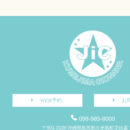
WEB予約
お
098-985-8000
〒901-3108 沖縄県島尻郡久米島町字比嘉 1