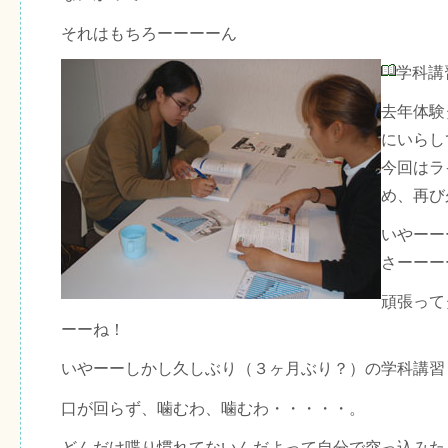
それはもちろーーーーん
学科講
去年体験
にいらし
今回はラ
め、再び
いやーー
さーーー
頑張って
ーーね！
いやーーしかし久しぶり（３ヶ月ぶり？）の学科講習
口が回らず、噛むわ、噛むわ・・・・・。
どんだけ喋り慣れてないんだよって自分で突っ込みた