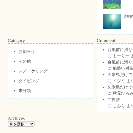
透明
Category
Comment
台風前に滑り
お知らせ
に
もーりー
その他
台風前に滑り
に
船酔い対策
スノーケリング
久米島だけで祝
ダイビング
に
イツミ
よ
久米島だけで祝
未分類
に
秋元ひろ
ご挨拶
に
しおり
よ
Archives