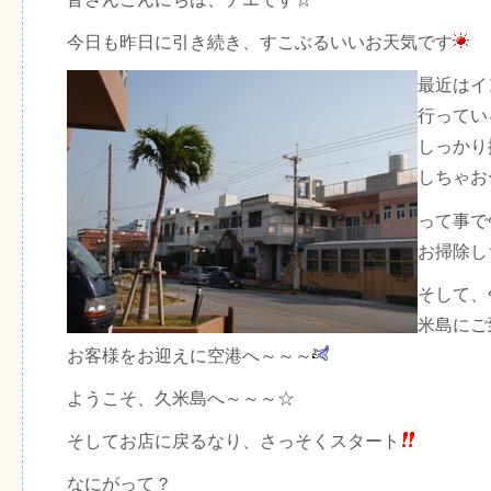
今日も昨日に引き続き、すこぶるいいお天気です
最近はイ
行ってい
しっかり
しちゃお
って事で
お掃除し
そして、
米島にご
お客様をお迎えに空港へ～～～
ようこそ、久米島へ～～～☆
そしてお店に戻るなり、さっそくスタート
なにがって？