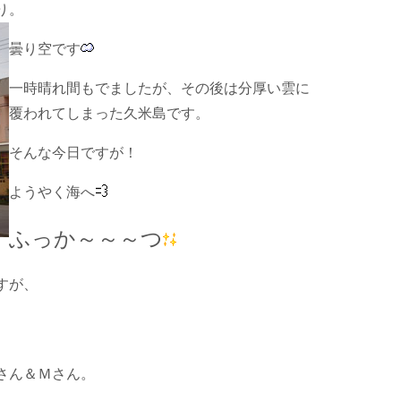
り。
曇り空です
一時晴れ間もでましたが、その後は分厚い雲に
覆われてしまった久米島です。
そんな今日ですが！
ようやく海へ
ふっか～～～つ
すが、
さん＆Ｍさん。