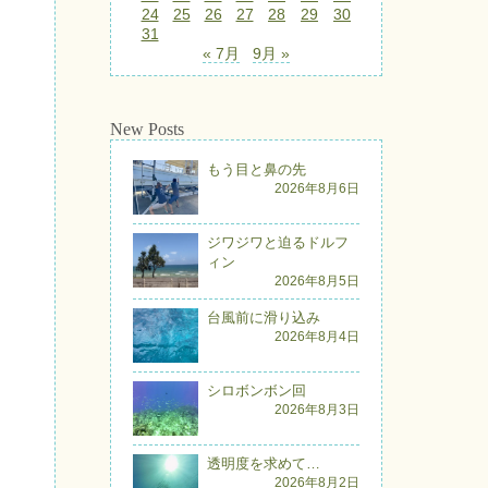
24
25
26
27
28
29
30
31
« 7月
9月 »
New Posts
もう目と鼻の先
2026年8月6日
ジワジワと迫るドルフ
ィン
2026年8月5日
台風前に滑り込み
2026年8月4日
シロボンボン回
2026年8月3日
透明度を求めて…
2026年8月2日