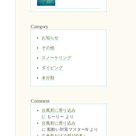
Category
お知らせ
その他
スノーケリング
ダイビング
未分類
Comment
台風前に滑り込み
に
もーりー
より
台風前に滑り込み
に
船酔い対策マスターN
より
久米島だけで祝100本♪