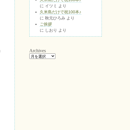
に
イツミ
より
久米島だけで祝100本♪
に
秋元ひろみ
より
ご挨拶
に
しおり
より
」
Archives