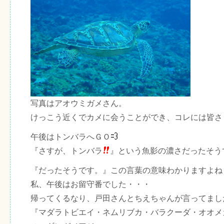
写真はアオウミガメさん。
けっこう近くでカメに会うことができ、コレには皆さ
午後はトンバラへＧＯ
『さすが、トンバラ
』という魚影の濃さだったそう
『だったそうです。』この言葉の意味わかりますよね
私、午後はお留守番でした・・・
帰ってくるなり、戸田さんとちえちゃんが言ってまし
『マダラトビエイ・ネムリブカ・バラクーダ・オオメ