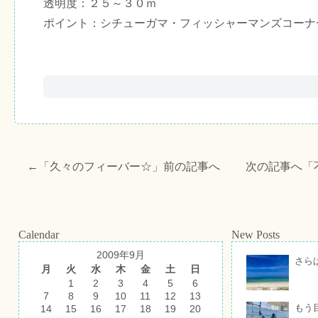
透明度：２５～３０ｍ
ポイント：シチューガマ・フィッシャーマンズコーナ
←「
久々のフィーバー☆
」前の記事へ 次の記事へ「
Calendar
New Posts
2009年9月
さら
月
火
水
木
金
土
日
1
2
3
4
5
6
7
8
9
10
11
12
13
もう
14
15
16
17
18
19
20