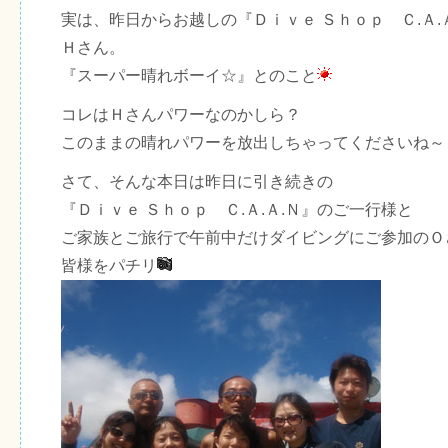
実は、昨日からお越しの『Ｄｉｖｅ Ｓｈｏｐ Ｃ.Ａ.
Ｈさん。
『スーパー晴れボーイ☆』とのこと
コレはＨさんパワーなのかしら？
このままの晴れパワーを放出しちゃってくださいね～
さて、そんな本日は昨日に引き続きの
『Ｄｉｖｅ Ｓｈｏｐ Ｃ.Ａ.Ａ.Ｎ』のご一行様と
ご家族とご旅行で午前中だけダイビングにご参加のＯ
皆様をパチリ