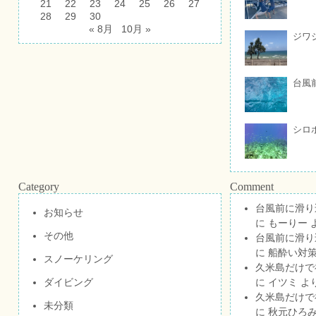
21
22
23
24
25
26
27
28
29
30
« 8月
10月 »
ジワ
台風
シロ
Category
Comment
台風前に滑り
お知らせ
に
もーりー
その他
台風前に滑り
に
船酔い対策
スノーケリング
久米島だけで祝
ダイビング
に
イツミ
よ
久米島だけで祝
未分類
に
秋元ひろ