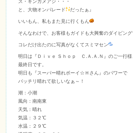
ス・ギンガメアジ・・・
と、大物オンパレード
だったぁ』
いいもん、私もまた見に行くもん
そんなわけで、お客様もガイドも大興奮のダイビング
コレだけ出たのに写真がなくてスミマセン
明日は『Ｄｉｖｅ Ｓｈｏｐ Ｃ.Ａ.Ａ.Ｎ』のご一行様
最終日です。
明日も『スーパー晴れボーイ☆Ｈさん』のパワーで
バッチリ晴れて欲しいなぁ～！
潮：小潮
風向：南南東
天気：晴れ
気温：３２℃
水温：２９℃