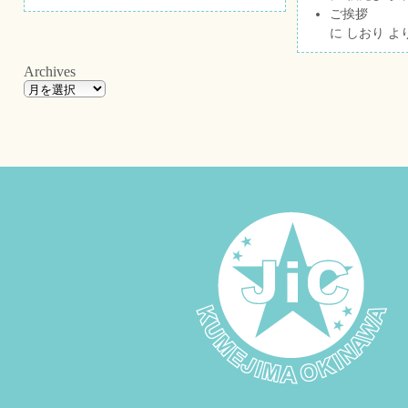
ご挨拶
に
しおり
よ
Archives