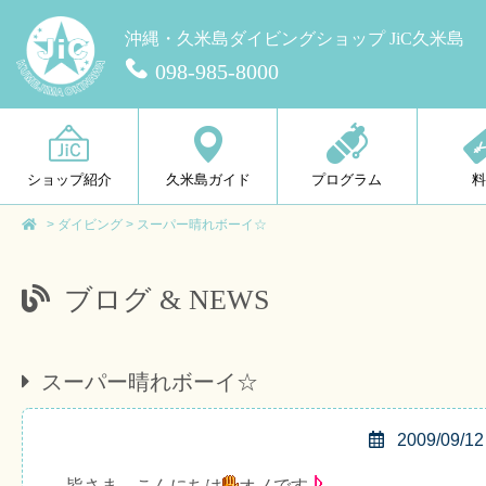
沖縄・久米島ダイビングショップ JiC久米島
098-985-8000
ショップ紹介
久米島ガイド
プログラム
>
ダイビング
>
スーパー晴れボーイ☆
ブログ & NEWS
スーパー晴れボーイ☆
2009/09/12
皆さま、こんにちは
オノです