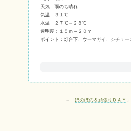
天気：雨のち晴れ
気温：３１℃
水温：２７℃～２８℃
透明度：１５ｍ～２０ｍ
ポイント：灯台下、ウーマガイ、シチュー
←「
ほのぼの＆頑張りＤＡＹ