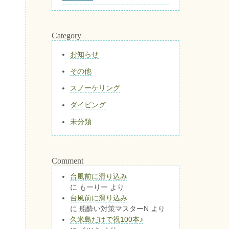
Category
お知らせ
その他
スノーケリング
ダイビング
未分類
Comment
台風前に滑り込み
に
もーりー
より
台風前に滑り込み
に
船酔い対策マスターN
より
久米島だけで祝100本♪