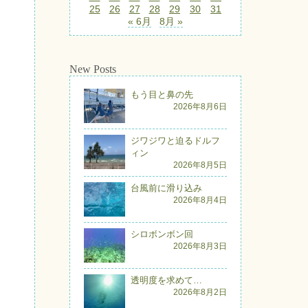
25
26
27
28
29
30
31
« 6月
8月 »
New Posts
もう目と鼻の先
2026年8月6日
ジワジワと迫るドルフ
ィン
2026年8月5日
台風前に滑り込み
2026年8月4日
シロボンボン回
2026年8月3日
透明度を求めて…
2026年8月2日