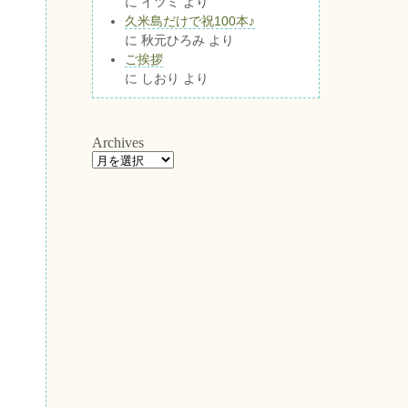
に
イツミ
より
久米島だけで祝100本♪
に
秋元ひろみ
より
ご挨拶
に
しおり
より
Archives