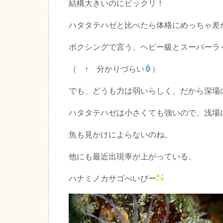
結構大きいのにビックリ！
ハタタテハゼと比べたら体格にめっちゃ差
ボクシングで言う、ヘビー級とスーパーラ
（ ↑ 分かりづらい
）
でも、どうも力は弱いらしく、だから深場
ハタタテハゼは小さくても強いので、浅場
魚も見かけによらないのね。
他にも最近出現率が上がっている、
ハナミノカサゴべいびー