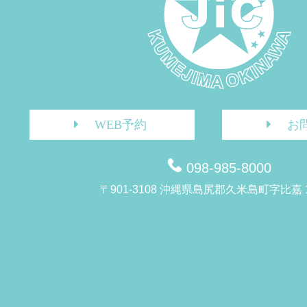
WEB予約
お
098-985-8000
〒901-3108 沖縄県島尻郡久米島町字比嘉 1