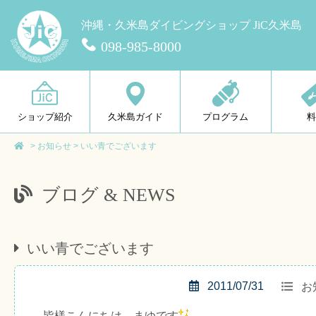
沖縄・久米島ダイビングショップ JiC久米島
098-985-8000
ショップ紹介
久米島ガイド
プログラム
>
お知らせ
>
いい青でございます
ブログ & NEWS
いい青でございます
2011/07/31
お
皆様こんにちは、まゆです