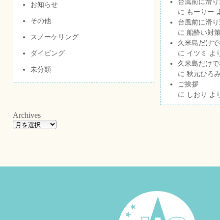
台風前に滑り
お知らせ
に
もーりー
その他
台風前に滑り
に
船酔い対策
スノーケリング
久米島だけで祝
ダイビング
に
イツミ
よ
久米島だけで祝
未分類
に
秋元ひろ
ご挨拶
に
しおり
よ
Archives