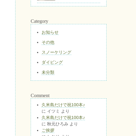
Category
お知らせ
その他
スノーケリング
ダイビング
未分類
Comment
久米島だけで祝100本♪
に
イツミ
より
久米島だけで祝100本♪
に
秋元ひろみ
より
ご挨拶