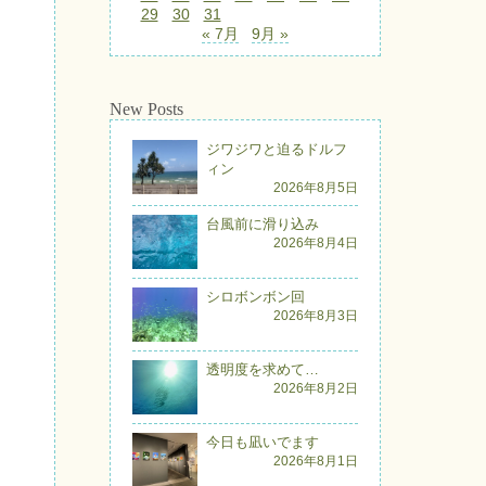
29
30
31
« 7月
9月 »
New Posts
ジワジワと迫るドルフ
ィン
2026年8月5日
台風前に滑り込み
2026年8月4日
シロボンボン回
2026年8月3日
透明度を求めて…
2026年8月2日
今日も凪いでます
2026年8月1日