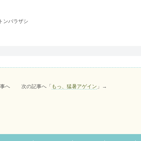
トンバラザシ
記事へ 次の記事へ「
もっ、猛暑アゲイン
」→