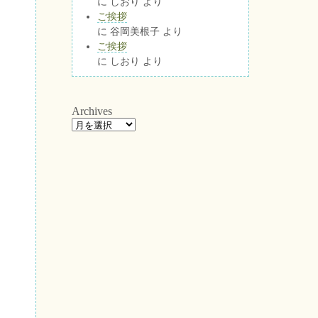
に
しおり
より
ご挨拶
に
谷岡美根子
より
ご挨拶
に
しおり
より
Archives