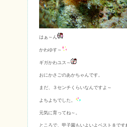
はぁ～ん
かわゆす～
ギガかわユス～
おにかさごのあかちゃんです。
まだ、３センチくらいなんですよ～
よちよちでした。
元気に育ってね～。
ところで、甲子園もいよいよベスト８です