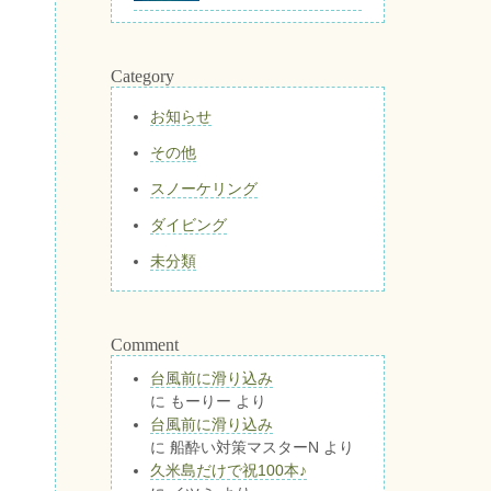
Category
お知らせ
その他
スノーケリング
ダイビング
未分類
Comment
台風前に滑り込み
に
もーりー
より
台風前に滑り込み
に
船酔い対策マスターN
より
久米島だけで祝100本♪