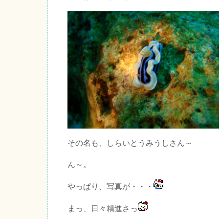
その名も、しらいとうみうしさん～
ん～。
やっぱり、写真が・・・
まっ、日々精進さっ