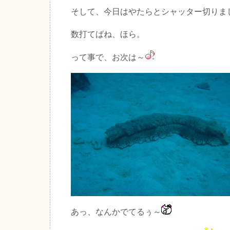
そして、今日はやたらとシャッター切りま
数打てばね、ほら。
って事で、お次は～
あっ、なんかでてるぅ～