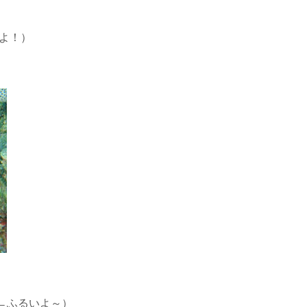
よ！）
←ふるいよ～）