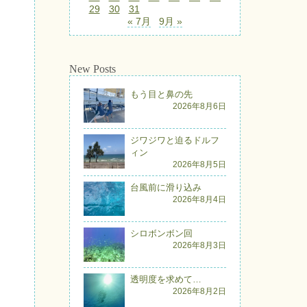
29
30
31
« 7月
9月 »
New Posts
もう目と鼻の先
2026年8月6日
ジワジワと迫るドルフ
ィン
2026年8月5日
台風前に滑り込み
2026年8月4日
シロボンボン回
2026年8月3日
透明度を求めて…
2026年8月2日