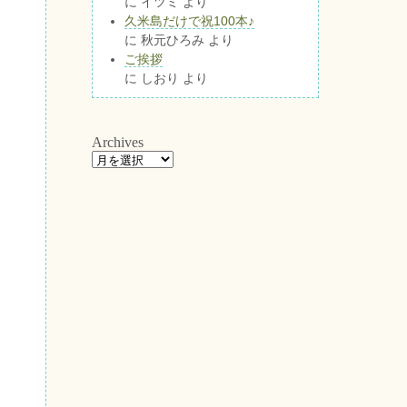
に
イツミ
より
久米島だけで祝100本♪
に
秋元ひろみ
より
ご挨拶
に
しおり
より
Archives