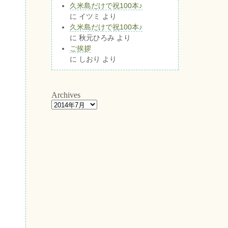
久米島だけで祝100本♪
に
イツミ
より
久米島だけで祝100本♪
に
秋元ひろみ
より
ご挨拶
に
しおり
より
Archives