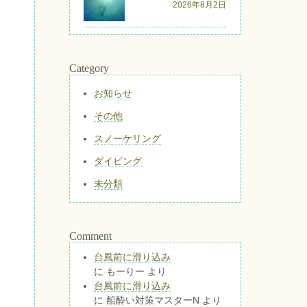
2026年8月2日
Category
お知らせ
その他
スノーケリング
ダイビング
未分類
Comment
台風前に滑り込み
に
もーりー
より
台風前に滑り込み
に
船酔い対策マスターN
より