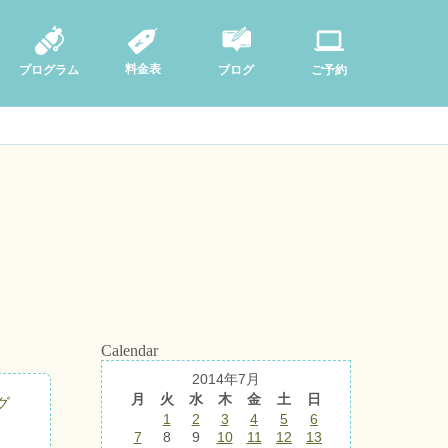
料金表
ブログ
プログラム
ご予約
Calendar
2014年7月
月
火
水
木
金
土
日
グ
1
2
3
4
5
6
7
8
9
10
11
12
13