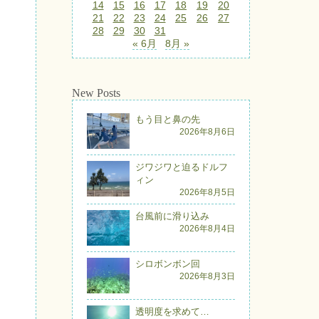
14
15
16
17
18
19
20
21
22
23
24
25
26
27
28
29
30
31
« 6月
8月 »
New Posts
もう目と鼻の先
2026年8月6日
ジワジワと迫るドルフ
ィン
2026年8月5日
台風前に滑り込み
2026年8月4日
シロボンボン回
2026年8月3日
透明度を求めて…