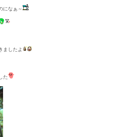
のになぁ～
きましたよ
した