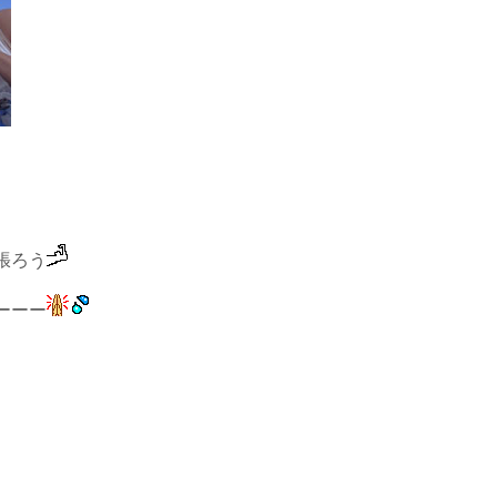
張ろう
ーーー