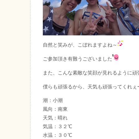
自然と笑みが、こぼれますよね～
ご参加頂き有難うございました
また、こんな素敵な笑顔が見れるように頑
僕らも頑張るから、天気も頑張ってくれぇ
潮：小潮
風向：南東
天気：晴れ
気温：３２℃
水温：３０℃