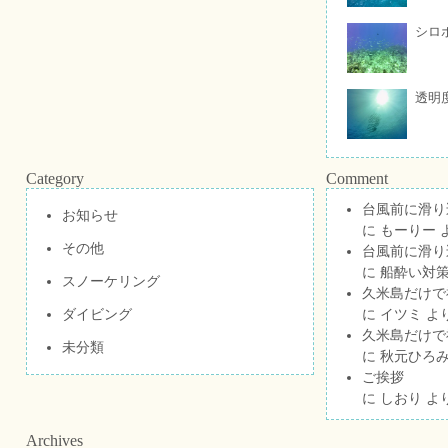
シロ
透明
Category
Comment
台風前に滑り
お知らせ
に
もーりー
その他
台風前に滑り
に
船酔い対策
スノーケリング
久米島だけで祝
ダイビング
に
イツミ
よ
久米島だけで祝
未分類
に
秋元ひろ
ご挨拶
に
しおり
よ
Archives