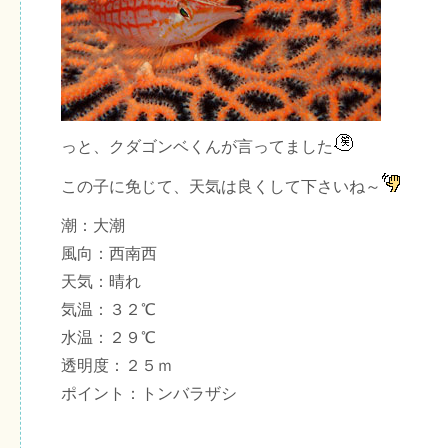
っと、クダゴンベくんが言ってました
この子に免じて、天気は良くして下さいね～
潮：大潮
風向：西南西
天気：晴れ
気温：３２℃
水温：２９℃
透明度：２５ｍ
ポイント：トンバラザシ