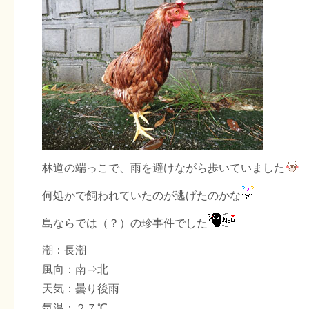
林道の端っこで、雨を避けながら歩いていました
何処かで飼われていたのが逃げたのかな
島ならでは（？）の珍事件でした
潮：長潮
風向：南⇒北
天気：曇り後雨
気温：２７℃