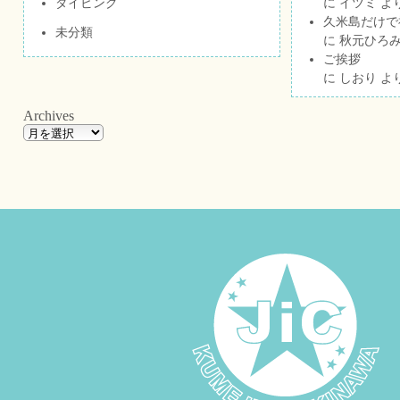
ダイビング
に
イツミ
よ
久米島だけで祝
未分類
に
秋元ひろ
ご挨拶
に
しおり
よ
Archives