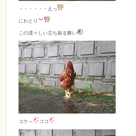
・・・・・・えっ
にわとり
この凛々しい立ち振る舞い
コケ～
ココ