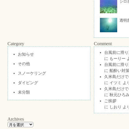
シロ
透明
Category
Comment
台風前に滑り
お知らせ
に
もーりー
その他
台風前に滑り
に
船酔い対策
スノーケリング
久米島だけで祝
ダイビング
に
イツミ
よ
久米島だけで祝
未分類
に
秋元ひろ
ご挨拶
に
しおり
よ
Archives