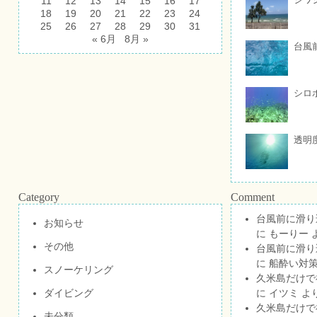
11
12
13
14
15
16
17
18
19
20
21
22
23
24
25
26
27
28
29
30
31
« 6月
8月 »
台風
シロ
透明
Category
Comment
台風前に滑り
お知らせ
に
もーりー
その他
台風前に滑り
に
船酔い対策
スノーケリング
久米島だけで祝
ダイビング
に
イツミ
よ
久米島だけで祝
未分類