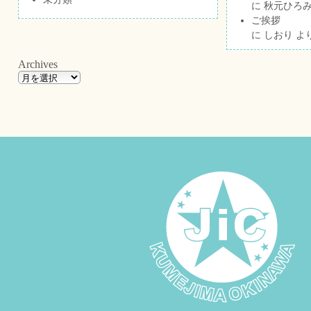
に
秋元ひろ
ご挨拶
に
しおり
よ
Archives