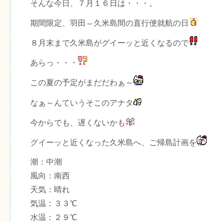
そんな今日、７月１６日は・・・。
期間限定、羽田⇔久米島間の直行便就航の日
８月末まで久米島がグイーッと近くなるので
あらっ・・・
この夏の予定がまだだわぁ～
なぁ～んていうそこのアナタ
今からでも、遅くないかも
グイーッと近くなった久米島へ、ご帰島計画を
潮：中潮
風向：南西
天気：晴れ
気温：３３℃
水温：２９℃