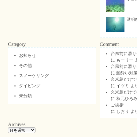
透明
Category
Comment
台風前に滑り
お知らせ
に
もーりー
その他
台風前に滑り
に
船酔い対策
スノーケリング
久米島だけで祝
ダイビング
に
イツミ
よ
久米島だけで祝
未分類
に
秋元ひろ
ご挨拶
に
しおり
よ
Archives