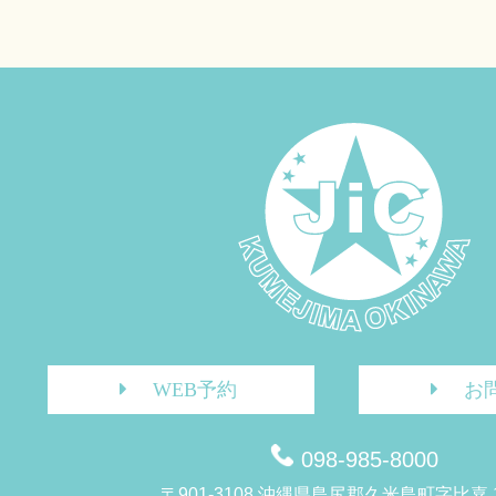
WEB予約
お
098-985-8000
〒901-3108 沖縄県島尻郡久米島町字比嘉 1