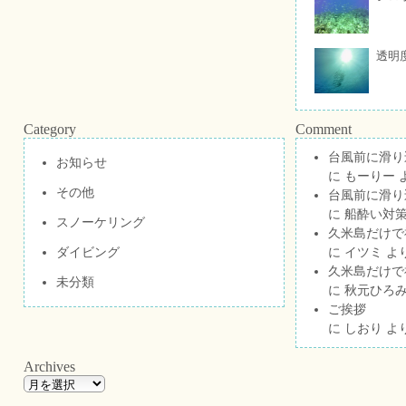
透明
Category
Comment
台風前に滑り
お知らせ
に
もーりー
その他
台風前に滑り
に
船酔い対策
スノーケリング
久米島だけで祝
ダイビング
に
イツミ
よ
久米島だけで祝
未分類
に
秋元ひろ
ご挨拶
に
しおり
よ
Archives