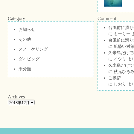
Category
Comment
台風前に滑り
お知らせ
に
もーりー
その他
台風前に滑り
に
船酔い対策
スノーケリング
久米島だけで祝
ダイビング
に
イツミ
よ
久米島だけで祝
未分類
に
秋元ひろ
ご挨拶
に
しおり
よ
Archives