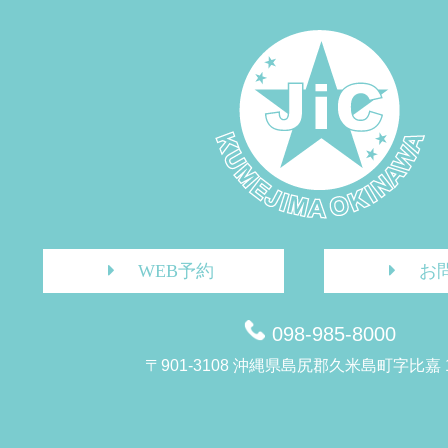
WEB予約
お
098-985-8000
〒901-3108 沖縄県島尻郡久米島町字比嘉 1