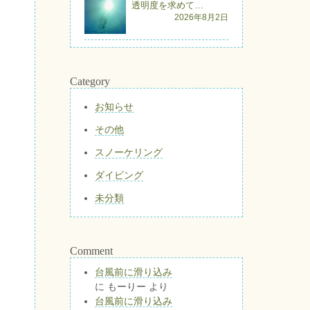
透明度を求めて…
2026年8月2日
Category
お知らせ
その他
スノーケリング
ダイビング
未分類
Comment
台風前に滑り込み
に
もーりー
より
台風前に滑り込み