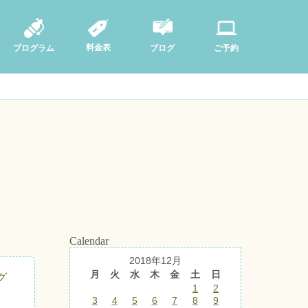
料金表
ブログ
プログラム
ご予約
Calendar
2018年12月
月
火
水
木
金
土
日
グ
1
2
3
4
5
6
7
8
9