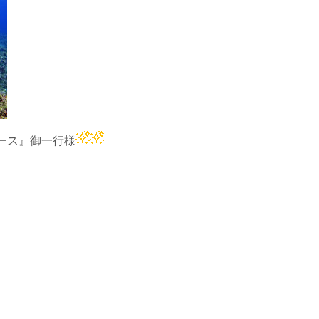
ース』御一行様
。