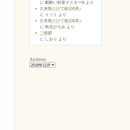
に
船酔い対策マスターN
より
久米島だけで祝100本♪
に
イツミ
より
久米島だけで祝100本♪
に
秋元ひろみ
より
ご挨拶
に
しおり
より
Archives