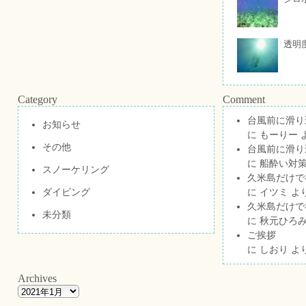
透明
Category
Comment
台風前に滑り
お知らせ
に
もーりー
その他
台風前に滑り
に
船酔い対策
スノーケリング
久米島だけで祝
ダイビング
に
イツミ
よ
久米島だけで祝
未分類
に
秋元ひろ
ご挨拶
に
しおり
よ
Archives