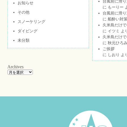
台風前に滑り
お知らせ
に
もーりー
その他
台風前に滑り
に
船酔い対策
スノーケリング
久米島だけで祝
ダイビング
に
イツミ
よ
久米島だけで祝
未分類
に
秋元ひろ
ご挨拶
に
しおり
よ
Archives