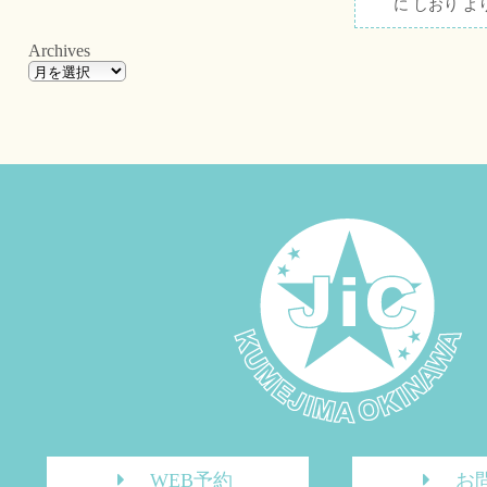
に
しおり
よ
Archives
WEB予約
お