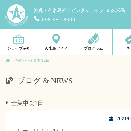
沖縄・久米島ダイビングショップ JiC久米島
098-985-8000
ショップ紹介
久米島ガイド
プログラム
>
その他
>
全集中な1日
ブログ & NEWS
全集中な1日
2021/0
はーい！しおりです！！