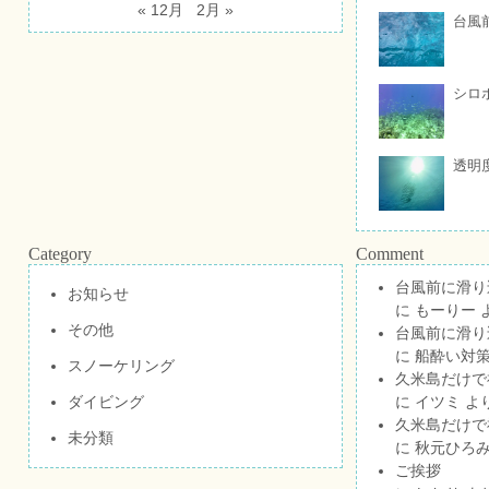
« 12月
2月 »
台風
シロ
透明
Category
Comment
台風前に滑り
お知らせ
に
もーりー
その他
台風前に滑り
に
船酔い対策
スノーケリング
久米島だけで祝
ダイビング
に
イツミ
よ
久米島だけで祝
未分類
に
秋元ひろ
ご挨拶