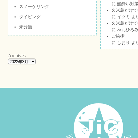
に
船酔い対策
スノーケリング
久米島だけで祝
ダイビング
に
イツミ
よ
久米島だけで祝
未分類
に
秋元ひろ
ご挨拶
に
しおり
よ
Archives