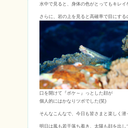
水中で見ると、身体の色がとってもキレイ
さらに、岩の上を見ると高確率で目にする
口を開けて『ボケ～』っとした顔が
個人的にはかなりツボでした(笑)
そんなこんなで、今日も皆さまと楽しく潜
明日は風も若干落ち着き、太陽も顔を出し