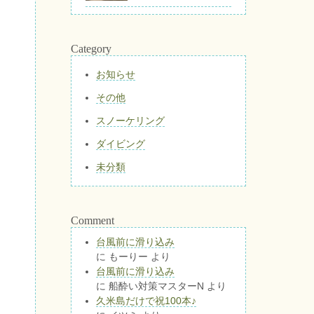
Category
お知らせ
その他
スノーケリング
ダイビング
未分類
Comment
台風前に滑り込み
に
もーりー
より
台風前に滑り込み
に
船酔い対策マスターN
より
久米島だけで祝100本♪