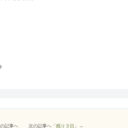
キ
前の記事へ 次の記事へ「
残り３日
」→