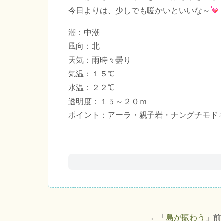
今日よりは、少しでも暖かいといいな～
潮：中潮
風向：北
天気：雨時々曇り
気温：１５℃
水温：２２℃
透明度：１５～２０ｍ
ポイント：アーラ・親子岩・ナングチモド
←「
島が賑わう
」