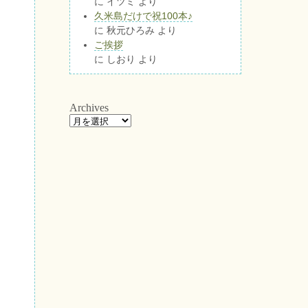
に
イツミ
より
久米島だけで祝100本♪
に
秋元ひろみ
より
ご挨拶
に
しおり
より
Archives