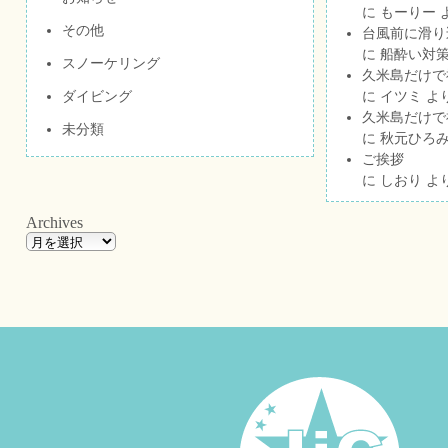
に
もーりー
その他
台風前に滑り
に
船酔い対策
スノーケリング
久米島だけで祝
ダイビング
に
イツミ
よ
久米島だけで祝
未分類
に
秋元ひろ
ご挨拶
に
しおり
よ
Archives