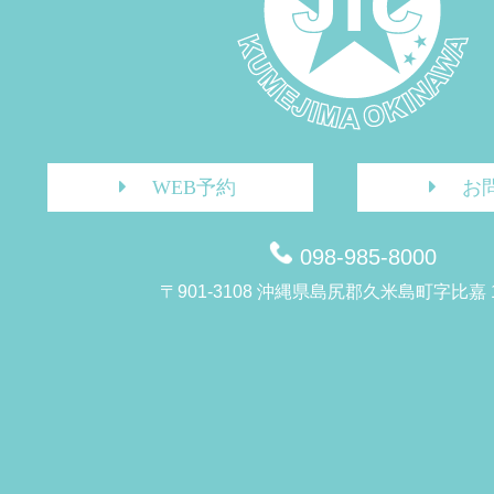
WEB予約
お
098-985-8000
〒901-3108 沖縄県島尻郡久米島町字比嘉 1