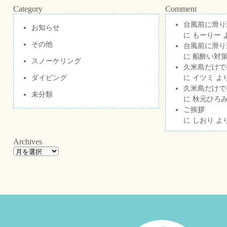
Category
Comment
台風前に滑り
お知らせ
に
もーりー
その他
台風前に滑り
に
船酔い対策
スノーケリング
久米島だけで祝
ダイビング
に
イツミ
よ
久米島だけで祝
未分類
に
秋元ひろ
ご挨拶
に
しおり
よ
Archives