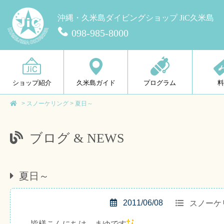
沖縄・久米島ダイビングショップ JiC久米島
098-985-8000
ショップ紹介
久米島ガイド
プログラム
>
スノーケリング
>
夏日～
ブログ & NEWS
夏日～
2011/06/08
スノーケ
皆様こんにちは、まゆです