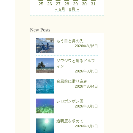
25
26
27
28
29
30
31
« 6月
8月 »
New Posts
もう目と鼻の先
2026年8月6日
ジワジワと迫るドルフ
ィン
2026年8月5日
台風前に滑り込み
2026年8月4日
シロボンボン回
2026年8月3日
透明度を求めて…
2026年8月2日