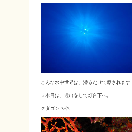
こんな水中世界は、潜るだけで癒されます
３本目は、遠出をして灯台下へ。
クダゴンベや、