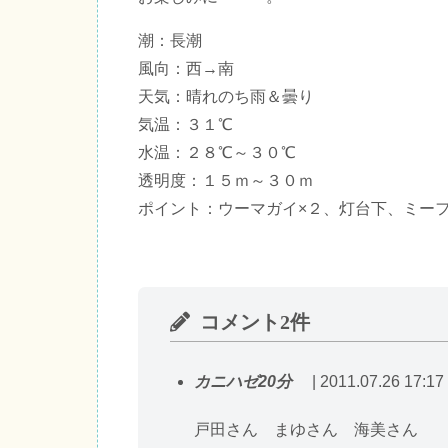
潮：長潮
風向：西→南
天気：晴れのち雨＆曇り
気温：３１℃
水温：２８℃～３０℃
透明度：１５ｍ～３０ｍ
ポイント：ウーマガイ×２、灯台下、ミー
コメント2件
カニハゼ20分
| 2011.07.26 17:17
戸田さん まゆさん 海美さん