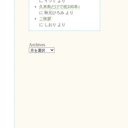
に
イツミ
より
久米島だけで祝100本♪
に
秋元ひろみ
より
ご挨拶
に
しおり
より
Archives