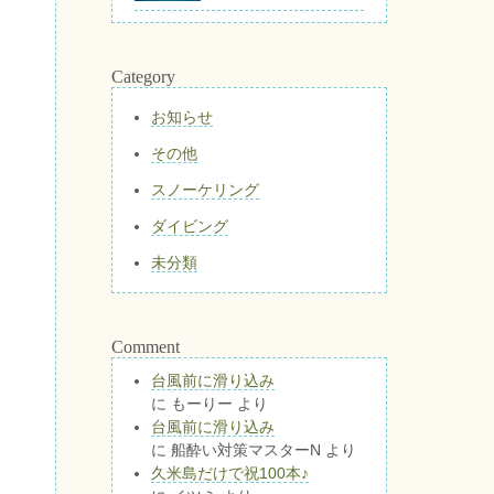
Category
お知らせ
その他
スノーケリング
ダイビング
未分類
Comment
台風前に滑り込み
に
もーりー
より
台風前に滑り込み
に
船酔い対策マスターN
より
久米島だけで祝100本♪