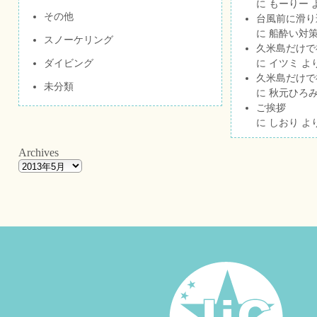
に
もーりー
その他
台風前に滑り
に
船酔い対策
スノーケリング
久米島だけで祝
ダイビング
に
イツミ
よ
久米島だけで祝
未分類
に
秋元ひろ
ご挨拶
に
しおり
よ
Archives