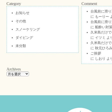
Category
Comment
台風前に滑り
お知らせ
に
もーりー
その他
台風前に滑り
に
船酔い対策
スノーケリング
久米島だけで祝
ダイビング
に
イツミ
よ
久米島だけで祝
未分類
に
秋元ひろ
ご挨拶
に
しおり
よ
Archives