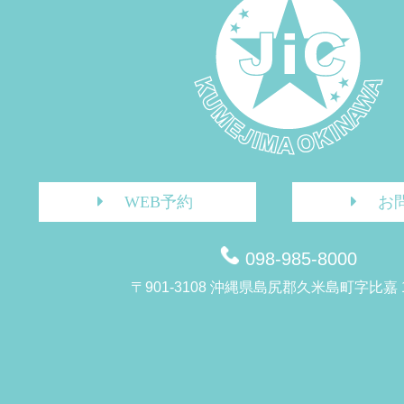
WEB予約
お
098-985-8000
〒901-3108 沖縄県島尻郡久米島町字比嘉 1