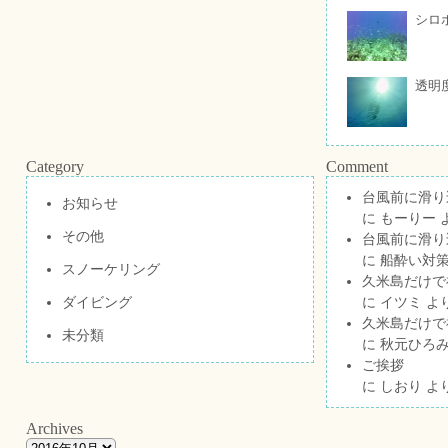
シロ
透明
Category
Comment
台風前に滑り
お知らせ
に
もーりー
その他
台風前に滑り
に
船酔い対策
スノーケリング
久米島だけで祝
ダイビング
に
イツミ
よ
久米島だけで祝
未分類
に
秋元ひろ
ご挨拶
に
しおり
よ
Archives