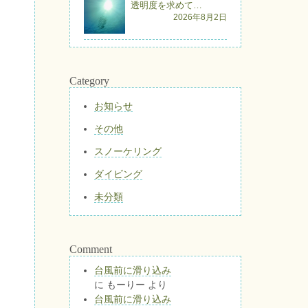
透明度を求めて…
2026年8月2日
Category
お知らせ
その他
スノーケリング
ダイビング
未分類
Comment
台風前に滑り込み
に
もーりー
より
台風前に滑り込み