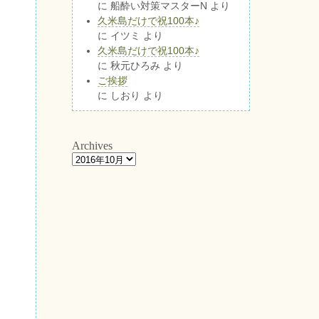
に
船酔い対策マスターN
より
久米島だけで祝100本♪
に
イツミ
より
久米島だけで祝100本♪
に
秋元ひろみ
より
ご挨拶
に
しおり
より
Archives