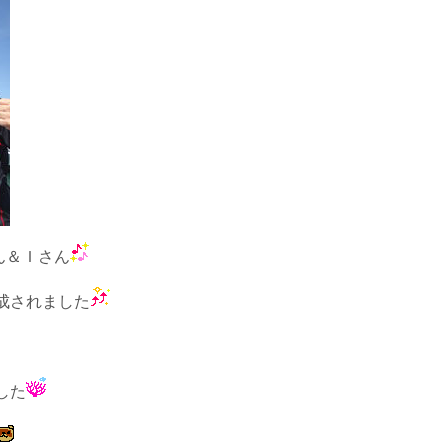
ん＆Ｉさん
成されました
した