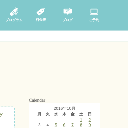
料金表
ブログ
プログラム
ご予約
Calendar
2016年10月
月
火
水
木
金
土
日
グ
1
2
3
4
5
6
7
8
9