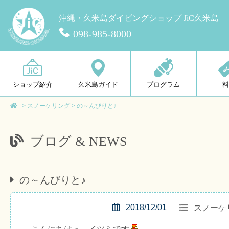
沖縄・久米島ダイビングショップ JiC久米島
098-985-8000
ショップ紹介
久米島ガイド
プログラム
>
スノーケリング
>
の～んびりと♪
ブログ & NEWS
の～んびりと♪
2018/12/01
スノーケ