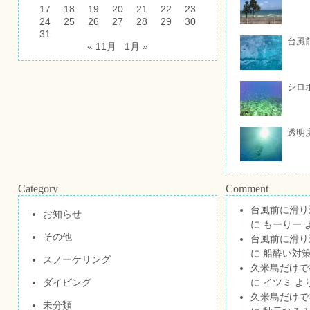
17
18
19
20
21
22
23
24
25
26
27
28
29
30
31
台風
« 11月
1月 »
シロ
透明
Category
Comment
台風前に滑り
お知らせ
に
もーりー
その他
台風前に滑り
に
船酔い対策
スノーケリング
久米島だけで祝
ダイビング
に
イツミ
よ
久米島だけで祝
未分類