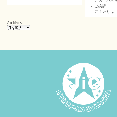
に
秋元ひろ
ご挨拶
に
しおり
よ
Archives