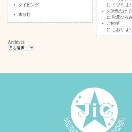
ダイビング
に
イツミ
よ
久米島だけで祝
未分類
に
秋元ひろ
ご挨拶
に
しおり
よ
Archives