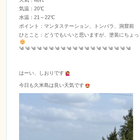
気温：20℃
水温：21～22℃
ポイント：マンタステーション、トンバラ、洞窟前
ひとこと：どうでもいいと思いますが、塗装にちょっ
༄ ༄ ༄ ༄ ༄ ༄ ༄ ༄ ༄ ༄ ༄ ༄ ༄ ༄ ༄ ༄ ༄ ༄ ༄
はーい、しおりです
今日も久米島は良い天気です