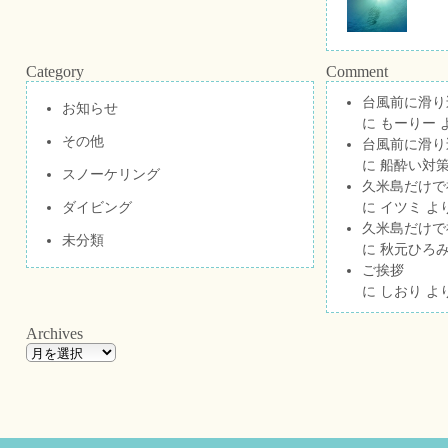
Category
Comment
台風前に滑り
お知らせ
に
もーりー
その他
台風前に滑り
に
船酔い対策
スノーケリング
久米島だけで祝
ダイビング
に
イツミ
よ
久米島だけで祝
未分類
に
秋元ひろ
ご挨拶
に
しおり
よ
Archives