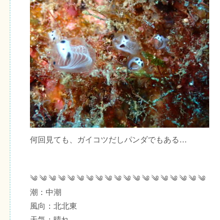
何回見ても、ガイコツだしパンダでもある…
༄ ༄ ༄ ༄ ༄ ༄ ༄ ༄ ༄ ༄ ༄ ༄ ༄ ༄ ༄ ༄ ༄ ༄ ༄
潮：中潮
風向：北北東
天気：晴れ