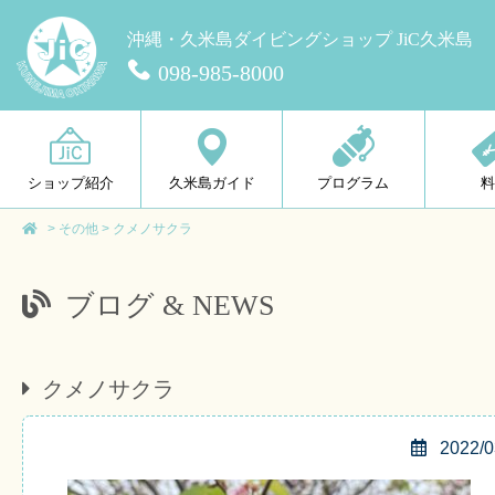
沖縄・久米島ダイビングショップ JiC久米島
098-985-8000
ショップ紹介
久米島ガイド
プログラム
>
その他
>
クメノサクラ
ブログ & NEWS
クメノサクラ
2022/0