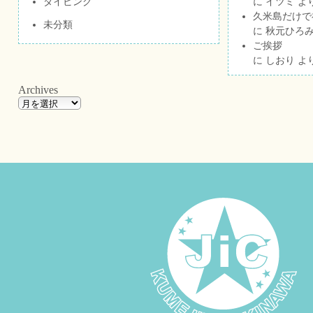
ダイビング
に
イツミ
よ
久米島だけで祝
未分類
に
秋元ひろ
ご挨拶
に
しおり
よ
Archives