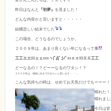
昨日はなんと
『初夢』
を見ました！
どんな内容かと言いますと・・・・・
結構悲しい結末でした
この場合、どうなるのでしょうか。
２００９年は、あまり良くない年になるって事
工工エエｴｴェェｪｪｪヽ(ﾟДﾟ;)ﾉﾞｪｪェェｴｴエエ工工
どーなるの！？どーーなるのワタシ！？
２００９年は、地味に生きて行きたいと思います・・・。
こんな気持ちの時は、せめてお天気だけでもーーー！
晴れた！
晴れまし
今日は皆