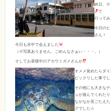
終日、テ
で
行ってみ
今日のヒ
さん！
今日も水中で会えました
（※写真ありません、ごめんなさぁい・・・。）
そしてお昼寝中のアカウミガメさんが
オメメ覚めたらダイ
ビックリした事でしょ
その他にも大きなナ
ュが遊んでくれたり
なかなか見ごたえた
グでした☆