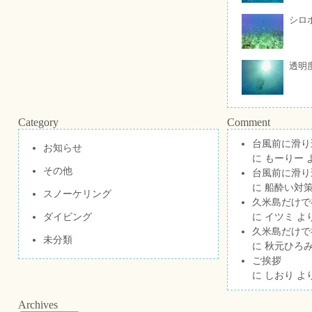
シロ
透明
Category
Comment
台風前に滑り
お知らせ
に
もーりー
その他
台風前に滑り
に
船酔い対策
スノーケリング
久米島だけで祝
ダイビング
に
イツミ
よ
久米島だけで祝
未分類
に
秋元ひろ
ご挨拶
に
しおり
よ
Archives